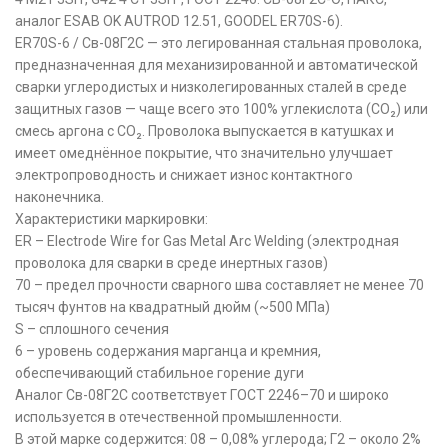
аналог ESAB OK AUTROD 12.51, GOODEL ER70S-6).
ER70S-6 / Св-08Г2С — это легированная стальная проволока,
предназначенная для механизированной и автоматической
сварки углеродистых и низколегированных сталей в среде
защитных газов — чаще всего это 100% углекислота (CO₂) или
смесь аргона с CO₂. Проволока выпускается в катушках и
имеет омеднённое покрытие, что значительно улучшает
электропроводность и снижает износ контактного
наконечника.
Характеристики маркировки:
ER – Electrode Wire for Gas Metal Arc Welding (электродная
проволока для сварки в среде инертных газов)
70 – предел прочности сварного шва составляет не менее 70
тысяч фунтов на квадратный дюйм (~500 МПа)
S – сплошного сечения
6 – уровень содержания марганца и кремния,
обеспечивающий стабильное горение дуги
Аналог Св-08Г2С соответствует ГОСТ 2246–70 и широко
используется в отечественной промышленности.
В этой марке содержится: 08 – 0,08% углерода; Г2 – около 2%