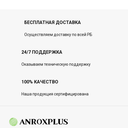
материала, такие как
выцветание, хрупкость,
пожелтение, которые
возникают в течение
БЕСПЛАТНАЯ ДОСТАВКА
нескольких месяцев или лет в
условиях конечного
пользования из-за вредного
Осуществляем доставку по всей РБ
воздействия света,
температуры и влаги, могут
быть смоделированы в
24/7 ПОДДЕРЖКА
Xenotest 440 в течение
нескольких дней или недель.
Оказываем техническую поддержку
100% КАЧЕСТВО
Наша продукция сертифицирована